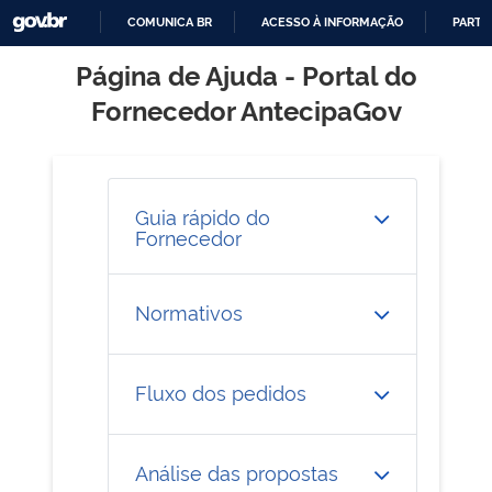
COMUNICA BR
ACESSO À INFORMAÇÃO
PARTI
IR
Página de Ajuda - Portal do
PARA
Fornecedor AntecipaGov
O
CONTEÚDO
Guia rápido do
Fornecedor
Normativos
Fluxo dos pedidos
Análise das propostas